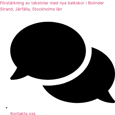
Förstärkning av takstolar med nya balkskor i Bolinder
Strand, Järfälla, Stockholms län
Kontakta oss