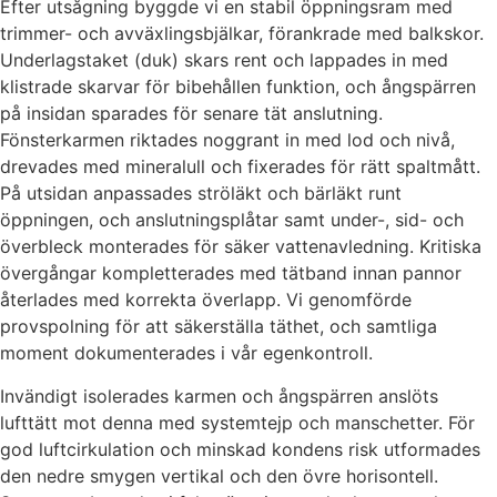
Efter utsågning byggde vi en stabil öppningsram med
trimmer- och avväxlingsbjälkar, förankrade med balkskor.
Underlagstaket (duk) skars rent och lappades in med
klistrade skarvar för bibehållen funktion, och ångspärren
på insidan sparades för senare tät anslutning.
Fönsterkarmen riktades noggrant in med lod och nivå,
drevades med mineralull och fixerades för rätt spaltmått.
På utsidan anpassades ströläkt och bärläkt runt
öppningen, och anslutningsplåtar samt under-, sid- och
överbleck monterades för säker vattenavledning. Kritiska
övergångar kompletterades med tätband innan pannor
återlades med korrekta överlapp. Vi genomförde
provspolning för att säkerställa täthet, och samtliga
moment dokumenterades i vår egenkontroll.
Invändigt isolerades karmen och ångspärren anslöts
lufttätt mot denna med systemtejp och manschetter. För
god luftcirkulation och minskad kondens risk utformades
den nedre smygen vertikal och den övre horisontell.