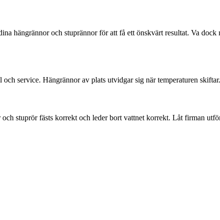
dina hängrännor och stuprännor för att få ett önskvärt resultat. Va dock m
ll och service. Hängrännor av plats utvidgar sig när temperaturen skifta
r och stuprör fästs korrekt och leder bort vattnet korrekt. Låt firman utför