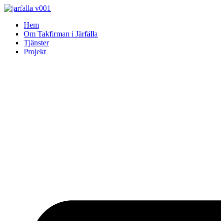
Skip
to
Hem
content
Om Takfirman i Järfälla
Tjänster
Projekt