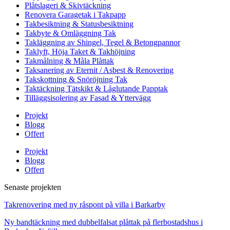
Plåtslageri & Skivtäckning
Renovera Garagetak i Takpapp
Takbesiktning & Statusbesiktning
Takbyte & Omläggning Tak
Takläggning av Shingel, Tegel & Betongpannor
Taklyft, Höja Taket & Takhöjning
Takmålning & Måla Plåttak
Taksanering av Eternit / Asbest & Renovering
Takskottning & Snöröjning Tak
Taktäckning Tätskikt & Låglutande Papptak
Tilläggsisolering av Fasad & Yttervägg
Projekt
Blogg
Offert
Projekt
Blogg
Offert
Senaste projekten
Takrenovering med ny råspont på villa i Barkarby
Ny bandtäckning med dubbelfalsat plåttak på flerbostadshus i