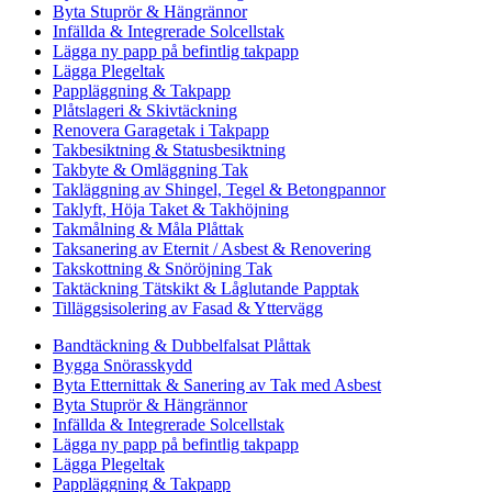
Byta Stuprör & Hängrännor
Infällda & Integrerade Solcellstak
Lägga ny papp på befintlig takpapp
Lägga Plegeltak
Pappläggning & Takpapp
Plåtslageri & Skivtäckning
Renovera Garagetak i Takpapp
Takbesiktning & Statusbesiktning
Takbyte & Omläggning Tak
Takläggning av Shingel, Tegel & Betongpannor
Taklyft, Höja Taket & Takhöjning
Takmålning & Måla Plåttak
Taksanering av Eternit / Asbest & Renovering
Takskottning & Snöröjning Tak
Taktäckning Tätskikt & Låglutande Papptak
Tilläggsisolering av Fasad & Yttervägg
Bandtäckning & Dubbelfalsat Plåttak
Bygga Snörasskydd
Byta Etternittak & Sanering av Tak med Asbest
Byta Stuprör & Hängrännor
Infällda & Integrerade Solcellstak
Lägga ny papp på befintlig takpapp
Lägga Plegeltak
Pappläggning & Takpapp